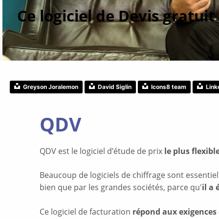
Ce logiciel de
Devis gratuit
Greyson Joralemon
David Siglin
Icons8 team
Link
QDV
QDV est le logiciel d’étude de prix
le plus flexibl
Beaucoup de logiciels de chiffrage sont essenti
bien que par les grandes sociétés, parce qu'
il a
Ce logiciel de facturation
répond aux exigences d