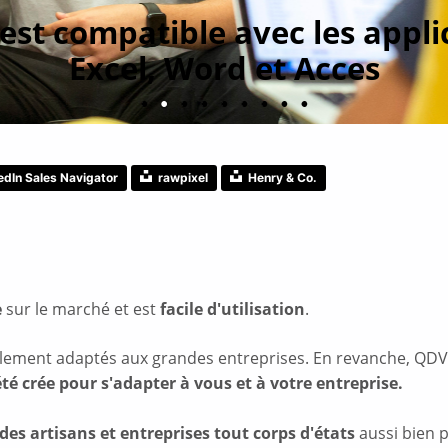
est
compatible avec les appli
Excel, Word et Acces
edIn Sales Navigator
rawpixel
Henry & Co.
e
sur le marché et est
facile d'utilisation
.
ellement adaptés aux grandes entreprises. En revanche, QDV
 été crée pour s'adapter à vous et à votre entreprise.
es artisans et entreprises tout corps d'états
aussi bien p